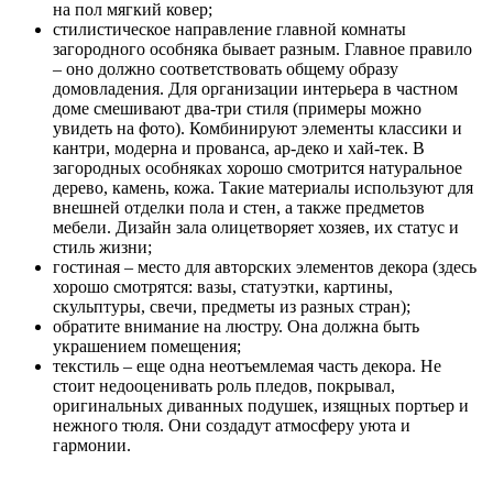
на пол мягкий ковер;
стилистическое направление главной комнаты
загородного особняка бывает разным. Главное правило
– оно должно соответствовать общему образу
домовладения. Для организации интерьера в частном
доме смешивают два-три стиля (примеры можно
увидеть на фото). Комбинируют элементы классики и
кантри, модерна и прованса, ар-деко и хай-тек. В
загородных особняках хорошо смотрится натуральное
дерево, камень, кожа. Такие материалы используют для
внешней отделки пола и стен, а также предметов
мебели. Дизайн зала олицетворяет хозяев, их статус и
стиль жизни;
гостиная – место для авторских элементов декора (здесь
хорошо смотрятся: вазы, статуэтки, картины,
скульптуры, свечи, предметы из разных стран);
обратите внимание на люстру. Она должна быть
украшением помещения;
текстиль – еще одна неотъемлемая часть декора. Не
стоит недооценивать роль пледов, покрывал,
оригинальных диванных подушек, изящных портьер и
нежного тюля. Они создадут атмосферу уюта и
гармонии.