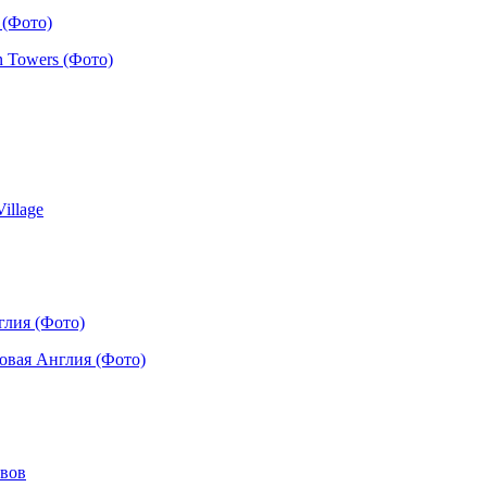
 (Фото)
глия (Фото)
ьвов