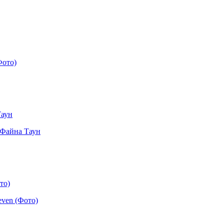
Таун
то)