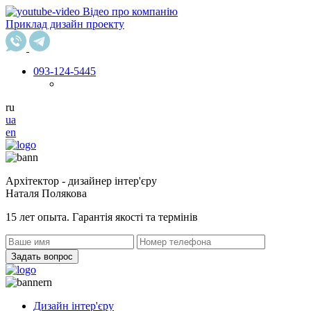
Відео про компанію
Приклад дизайн проекту
093
-124-5445
ru
ua
en
Архітектор - дизайнер інтер'єру
Наталя Полякова
15 лет опыта. Гарантія якості та термінів
Задать вопрос
Дизайн інтер'єру