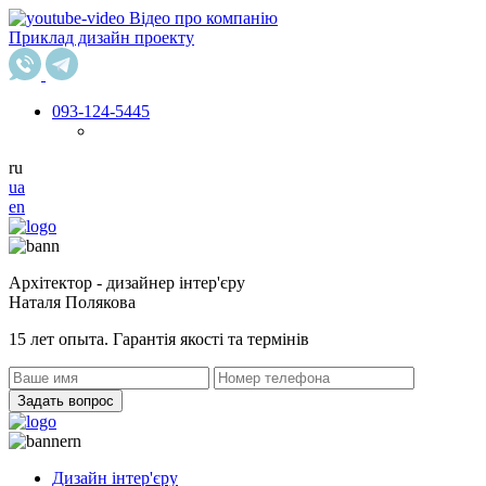
Відео про компанію
Приклад дизайн проекту
093
-124-5445
ru
ua
en
Архітектор - дизайнер інтер'єру
Наталя Полякова
15 лет опыта. Гарантія якості та термінів
Задать вопрос
Дизайн інтер'єру