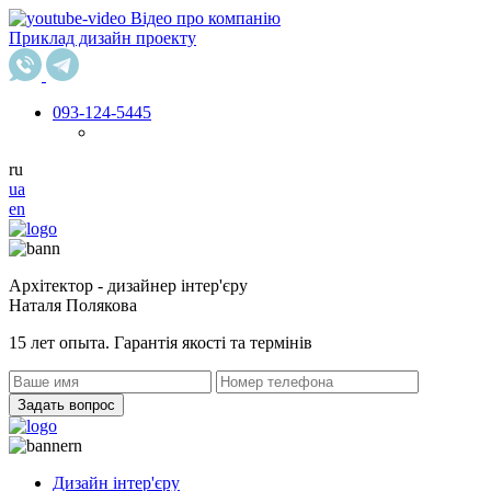
Відео про компанію
Приклад дизайн проекту
093
-124-5445
ru
ua
en
Архітектор - дизайнер інтер'єру
Наталя Полякова
15 лет опыта. Гарантія якості та термінів
Задать вопрос
Дизайн інтер'єру