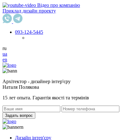
Відео про компанію
Приклад дизайн проекту
093
-124-5445
ru
ua
en
Архітектор - дизайнер інтер'єру
Наталя Полякова
15 лет опыта. Гарантія якості та термінів
Задать вопрос
Дизайн інтер'єру