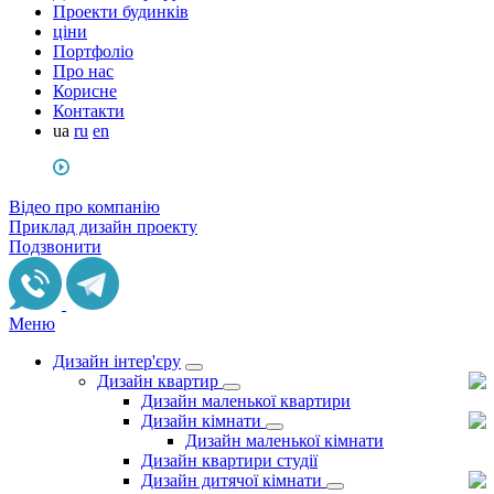
Проекти будинків
ціни
Портфоліо
Про нас
Корисне
Контакти
ua
ru
en
Відео про компанію
Приклад дизайн проекту
Подзвонити
Меню
Дизайн інтер'єру
Дизайн квартир
Дизайн маленької квартири
Дизайн кімнати
Дизайн маленької кімнати
Дизайн квартири студії
Дизайн дитячої кімнати