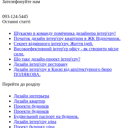
Зателефонуйте нам
093-124-5445
Останні статті
Шукаємо в команду помічника дизайнера інтер'єру!
Початок дизайн інтер'єру квартири в ЖК Відпочинок.
Секрет відмінного інтер'єру. Життя ідей.
Високоефективний інтер'єр офісу - як створити місце
сили.
Що таке дизайн-проект інтер'єру?
Дизайн інтер'єру ресторану
Дизайн інтер'єру в Києві від архітектурного бюро
ПОЛЯКОВА.
Перейти до розділу
Дизайн интерьера
Дизайн квартир
Проекти будинків
Проекти будинків
Будівельний паспорт на будинок.
Дизайн інтер'єру ціна
Проект будинку ціна