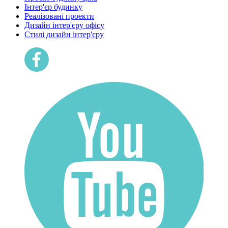
Інтер'єр будинку
Реалізовані проекти
Дизайн інтер'єру офісу
Cтилі дизайн інтер'єру