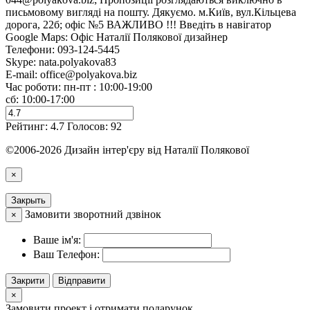
письмовому вигляді на пошту. Дякуємо. м.Київ, вул.Кільцева
дорога, 22б; офіс №5 ВАЖЛИВО !!! Введіть в навігатор
Google Maps: Офіс Наталії Полякової дизайнер
Телефони:
093-124-5445
Skype: nata.polyakova83
E-mail:
office@polyakova.biz
Час роботи: пн-пт : 10:00-19:00
сб: 10:00-17:00
Рейтинг:
4.7
Голосов:
92
©2006-2026 Дизайн інтер'єру від Наталії Полякової
×
Закрыть
Замовити зворотний дзвінок
×
Ваше ім'я:
Ваш Телефон:
Закрити
Відправити
×
Замовити проект і отримати подарунок