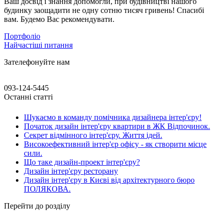
Ваш досвід і знання допомогли, при будівництві нашого
будинку заощадити не одну сотню тисяч гривень! Спасибі
вам. Будемо Вас рекомендувати.
Портфоліо
Найчастіші питання
Зателефонуйте нам
093-124-5445
Останні статті
Шукаємо в команду помічника дизайнера інтер'єру!
Початок дизайн інтер'єру квартири в ЖК Відпочинок.
Секрет відмінного інтер'єру. Життя ідей.
Високоефективний інтер'єр офісу - як створити місце
сили.
Що таке дизайн-проект інтер'єру?
Дизайн інтер'єру ресторану
Дизайн інтер'єру в Києві від архітектурного бюро
ПОЛЯКОВА.
Перейти до розділу