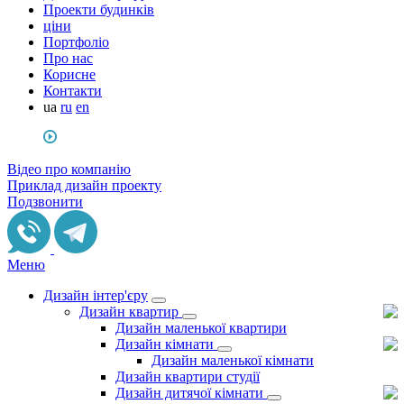
Проекти будинків
ціни
Портфоліо
Про нас
Корисне
Контакти
ua
ru
en
Відео про компанію
Приклад дизайн проекту
Подзвонити
Меню
Дизайн інтер'єру
Дизайн квартир
Дизайн маленької квартири
Дизайн кімнати
Дизайн маленької кімнати
Дизайн квартири студії
Дизайн дитячої кімнати