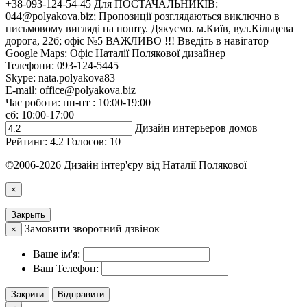
+38-093-124-54-45 Для ПОСТАЧАЛЬНИКІВ:
044@polyakova.biz; Пропозиції розглядаються виключно в
письмовому вигляді на пошту. Дякуємо. м.Київ, вул.Кільцева
дорога, 22б; офіс №5 ВАЖЛИВО !!! Введіть в навігатор
Google Maps: Офіс Наталії Полякової дизайнер
Телефони:
093-124-5445
Skype: nata.polyakova83
E-mail:
office@polyakova.biz
Час роботи: пн-пт : 10:00-19:00
сб: 10:00-17:00
Дизайн интерьеров домов
Рейтинг:
4.2
Голосов:
10
©2006-2026 Дизайн інтер'єру від Наталії Полякової
×
Закрыть
Замовити зворотний дзвінок
×
Ваше ім'я:
Ваш Телефон:
Закрити
Відправити