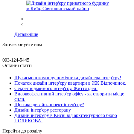
Детальніше
Зателефонуйте нам
093-124-5445
Останні статті
Шукаємо в команду помічника дизайнера інтер'єру!
Початок дизайн інтер'єру квартири в ЖК Відпочинок.
Секрет відмінного інтер'єру. Життя ідей.
Високоефективний інтер'єр офісу - як створити місце
сили.
Що таке дизайн-проект інтер'єру?
Дизайн інтер'єру ресторану
Дизайн інтер'єру в Києві від архітектурного бюро
ПОЛЯКОВА.
Перейти до розділу