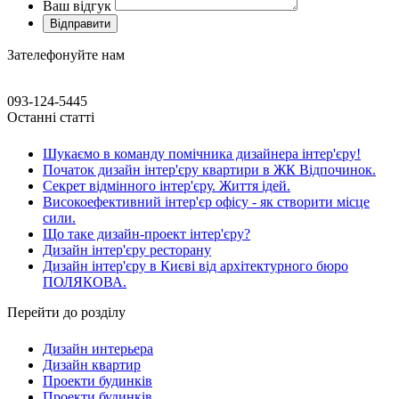
Ваш відгук
Зателефонуйте нам
093-124-5445
Останні статті
Шукаємо в команду помічника дизайнера інтер'єру!
Початок дизайн інтер'єру квартири в ЖК Відпочинок.
Секрет відмінного інтер'єру. Життя ідей.
Високоефективний інтер'єр офісу - як створити місце
сили.
Що таке дизайн-проект інтер'єру?
Дизайн інтер'єру ресторану
Дизайн інтер'єру в Києві від архітектурного бюро
ПОЛЯКОВА.
Перейти до розділу
Дизайн интерьера
Дизайн квартир
Проекти будинків
Проекти будинків