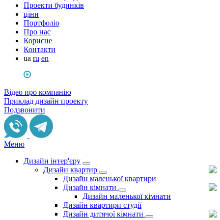
Проекти будинків
ціни
Портфоліо
Про нас
Корисне
Контакти
ua
ru
en
Відео про компанію
Приклад дизайн проекту
Подзвонити
Меню
Дизайн інтер'єру
Дизайн квартир
Дизайн маленької квартири
Дизайн кімнати
Дизайн маленької кімнати
Дизайн квартири студії
Дизайн дитячої кімнати