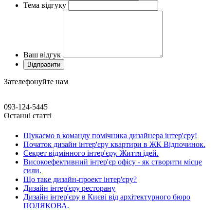
Тема відгуку
Ваш відгук
Зателефонуйте нам
093-124-5445
Останні статті
Шукаємо в команду помічника дизайнера інтер'єру!
Початок дизайн інтер'єру квартири в ЖК Відпочинок.
Секрет відмінного інтер'єру. Життя ідей.
Високоефективний інтер'єр офісу - як створити місце
сили.
Що таке дизайн-проект інтер'єру?
Дизайн інтер'єру ресторану
Дизайн інтер'єру в Києві від архітектурного бюро
ПОЛЯКОВА.