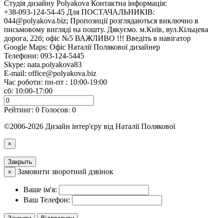
Cтудія дизайну Polyakova
Контактна інформація:
+38-093-124-54-45 Для ПОСТАЧАЛЬНИКІВ:
044@polyakova.biz; Пропозиції розглядаються виключно в
письмовому вигляді на пошту. Дякуємо. м.Київ, вул.Кільцева
дорога, 22б; офіс №5 ВАЖЛИВО !!! Введіть в навігатор
Google Maps: Офіс Наталії Полякової дизайнер
Телефони:
093-124-5445
Skype: nata.polyakova83
E-mail:
office@polyakova.biz
Час роботи: пн-пт : 10:00-19:00
сб: 10:00-17:00
Рейтинг:
0
Голосов:
0
©2006-2026 Дизайн інтер'єру від Наталії Полякової
×
Закрыть
Замовити зворотний дзвінок
×
Ваше ім'я:
Ваш Телефон: