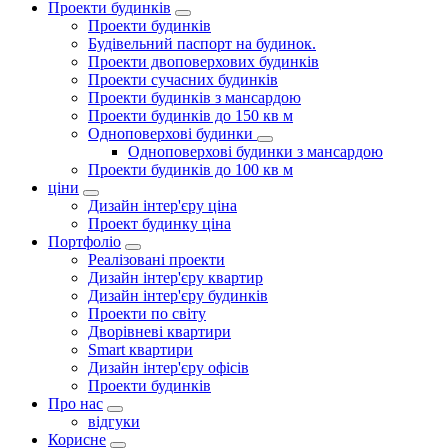
Проекти будинків
Проекти будинків
Будівельний паспорт на будинок.
Проекти двоповерхових будинків
Проекти сучасних будинків
Проекти будинків з мансардою
Проекти будинків до 150 кв м
Одноповерхові будинки
Одноповерхові будинки з мансардою
Проекти будинків до 100 кв м
ціни
Дизайн інтер'єру ціна
Проект будинку ціна
Портфоліо
Реалізовані проекти
Дизайн інтер'єру квартир
Дизайн інтер'єру будинків
Проекти по світу
Дворівневі квартири
Smart квартири
Дизайн інтер'єру офісів
Проекти будинків
Про нас
відгуки
Корисне