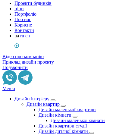
Проекти будинків
ціни
Портфоліо
Про нас
Корисне
Контакти
ua
ru
en
Відео про компанію
Приклад дизайн проекту
Подзвонити
Меню
Дизайн інтер'єру
Дизайн квартир
Дизайн маленької квартири
Дизайн кімнати
Дизайн маленької кімнати
Дизайн квартири студії
Дизайн дитячої кімнати