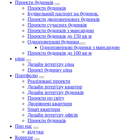
Проекти будинків
Проекти будинків
Будівельний паспорт на будинок.
Проекти двоповерхових будинків
Проекти сучасних будинків
Проекти будинків з мансардою
Проекти будинків до 150 кв м
Одноповерхові будинки
Одноповерхові будинки з мансардою
Проекти будинків до 100 кв м
ціни
Дизайн інтер'єру ціна
Проект будинку ціна
Портфоліо
Реалізовані проекти
Дизайн інтер'єру квартир
Дизайн інтер'єру будинків
Проекти по світу
Дворівневі квартири
Smart квартири
Дизайн інтер'єру офісів
Проекти будинків
Про нас
відгуки
Корисне