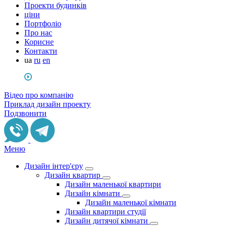
Проекти будинків
ціни
Портфоліо
Про нас
Корисне
Контакти
ua
ru
en
Відео про компанію
Приклад дизайн проекту
Подзвонити
Меню
Дизайн інтер'єру
Дизайн квартир
Дизайн маленької квартири
Дизайн кімнати
Дизайн маленької кімнати
Дизайн квартири студії
Дизайн дитячої кімнати