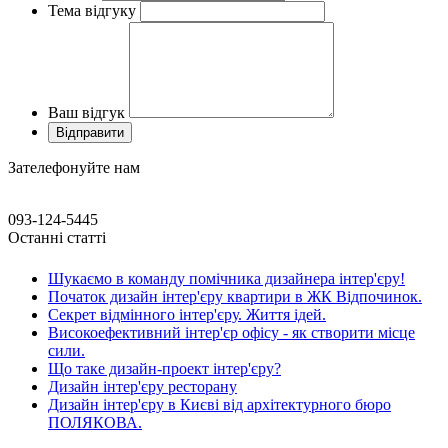
Тема відгуку
Ваш відгук
Зателефонуйте нам
093-124-5445
Останні статті
Шукаємо в команду помічника дизайнера інтер'єру!
Початок дизайн інтер'єру квартири в ЖК Відпочинок.
Секрет відмінного інтер'єру. Життя ідей.
Високоефективний інтер'єр офісу - як створити місце
сили.
Що таке дизайн-проект інтер'єру?
Дизайн інтер'єру ресторану
Дизайн інтер'єру в Києві від архітектурного бюро
ПОЛЯКОВА.