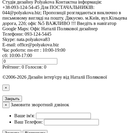
Cтудія дизайну Polyakova
Контактна інформація:
+38-093-124-54-45 Для ПОСТАЧАЛЬНИКІВ:
044@polyakova.biz; Пропозиції розглядаються виключно в
письмовому вигляді на пошту. Дякуємо. м.Київ, вул.Кільцева
дорога, 22б; офіс №5 ВАЖЛИВО !!! Введіть в навігатор
Google Maps: Офіс Наталії Полякової дизайнер
Телефони:
093-124-5445
Skype: nata.polyakova83
E-mail:
office@polyakova.biz
Час роботи: пн-пт : 10:00-19:00
сб: 10:00-17:00
Рейтинг:
0
Голосов:
0
©2006-2026 Дизайн інтер'єру від Наталії Полякової
×
Закрыть
Замовити зворотний дзвінок
×
Ваше ім'я:
Ваш Телефон: