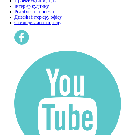
Проект будинку ціна
Інтер'єр будинку
Реалізовані проекти
Дизайн інтер'єру офісу
Cтилі дизайн інтер'єру