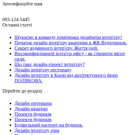
Зателефонуйте нам
093-124-5445
Останні статті
Шукаємо в команду помічника дизайнера інтер'єру!
Початок дизайн інтер'єру квартири в ЖК Відпочинок.
Секрет відмінного інтер'єру. Життя ідей.
Високоефективний інтер'єр офісу - як створити місце
сили.
Що таке дизайн-проект інтер'єру?
Дизайн інтер'єру ресторану
Дизайн інтер'єру в Києві від архітектурного бюро
ПОЛЯКОВА.
Перейти до розділу
Дизайн интерьера
Дизайн квартир
Проекти будинків
Проекти будинків
Будівельний паспорт на будинок.
Дизайн інтер'єру ціна