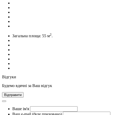
2
Загальна площа:
55 м
.
Відгуки
Будемо вдячні за Ваш відгук
Відправити
Ваше ім'я
Ваш e-mail (буде приховано)