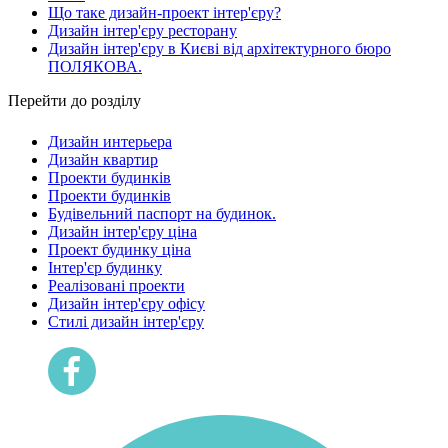
Що таке дизайн-проект інтер'єру?
Дизайн інтер'єру ресторану
Дизайн інтер'єру в Києві від архітектурного бюро
ПОЛЯКОВА.
Перейти до розділу
Дизайн интерьера
Дизайн квартир
Проекти будинків
Проекти будинків
Будівельний паспорт на будинок.
Дизайн інтер'єру ціна
Проект будинку ціна
Інтер'єр будинку
Реалізовані проекти
Дизайн інтер'єру офісу
Cтилі дизайн інтер'єру