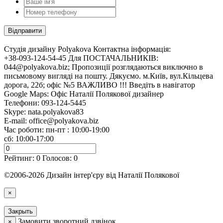
Cтудія дизайну Polyakova
Контактна інформація:
+38-093-124-54-45 Для ПОСТАЧАЛЬНИКІВ:
044@polyakova.biz; Пропозиції розглядаються виключно в
письмовому вигляді на пошту. Дякуємо. м.Київ, вул.Кільцева
дорога, 22б; офіс №5 ВАЖЛИВО !!! Введіть в навігатор
Google Maps: Офіс Наталії Полякової дизайнер
Телефони:
093-124-5445
Skype: nata.polyakova83
E-mail:
office@polyakova.biz
Час роботи: пн-пт : 10:00-19:00
сб: 10:00-17:00
Рейтинг:
0
Голосов:
0
©2006-2026 Дизайн інтер'єру від Наталії Полякової
×
Закрыть
Замовити зворотний дзвінок
×