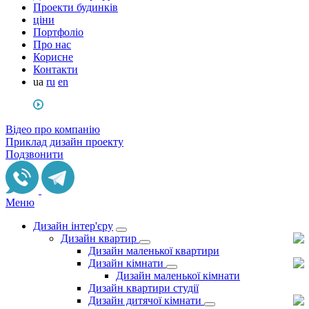
Проекти будинків
ціни
Портфоліо
Про нас
Корисне
Контакти
ua
ru
en
Відео про компанію
Приклад дизайн проекту
Подзвонити
Меню
Дизайн інтер'єру
Дизайн квартир
Дизайн маленької квартири
Дизайн кімнати
Дизайн маленької кімнати
Дизайн квартири студії
Дизайн дитячої кімнати