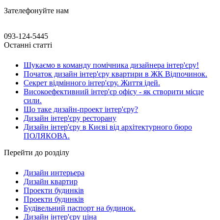
Зателефонуйте нам
093-124-5445
Останні статті
Шукаємо в команду помічника дизайнера інтер'єру!
Початок дизайн інтер'єру квартири в ЖК Відпочинок.
Секрет відмінного інтер'єру. Життя ідей.
Високоефективний інтер'єр офісу - як створити місце
сили.
Що таке дизайн-проект інтер'єру?
Дизайн інтер'єру ресторану
Дизайн інтер'єру в Києві від архітектурного бюро
ПОЛЯКОВА.
Перейти до розділу
Дизайн интерьера
Дизайн квартир
Проекти будинків
Проекти будинків
Будівельний паспорт на будинок.
Дизайн інтер'єру ціна