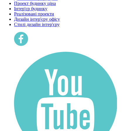
Проект будинку ціна
Інтер'єр будинку
Реалізовані проекти
Дизайн інтер'єру офісу
Cтилі дизайн інтер'єру